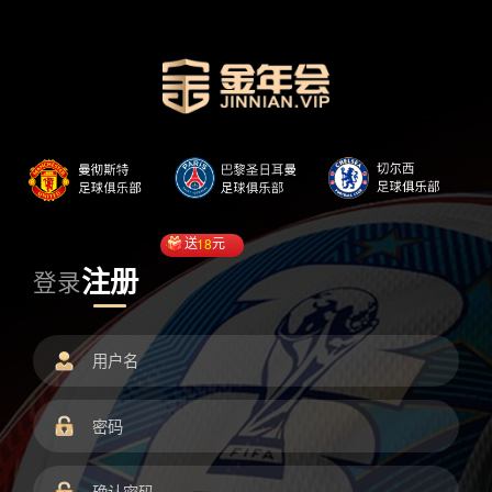
送
18
元
注册
登录