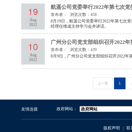
航遥公司党委举行2022年第七次
19
发布者：
浏览次数：458
Aug
8月19日，航遥公司党委举行2022年第七
2022
经理任维成主持学习会并讲话。
广州分公司党支部组织召开2022
10
发布者：
浏览次数：439
Aug
8月9日，广州分公司党支部组织召开2022
2022
上一页
1
政府网站：
友情连接
版权声明
联
|