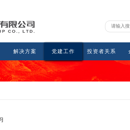
解决方案
党建工作
投资者关系
习