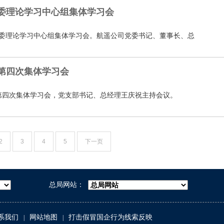
党委理论学习中心组集体学习会
次党委理论学习中心组集体学习会。航遥公司党委书记、董事长、总
年第四次集体学习会
年第四次集体学习会，党支部书记、总经理王庆祝主持会议。
2
3
4
5
下一页
总局网站：
系我们
网站地图
打击假冒国企行为线索反映
|
|