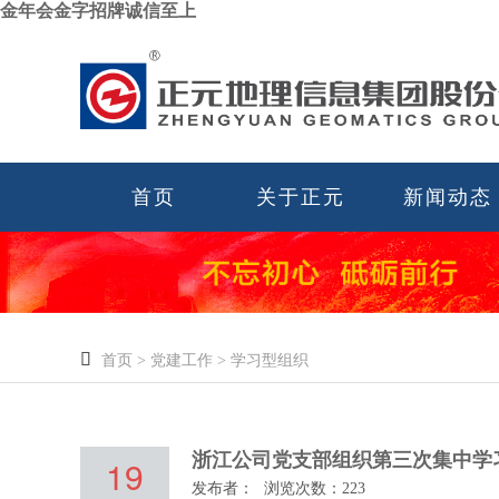
金年会金字招牌诚信至上
首页
关于正元
新闻动态

首页
>
党建工作
>
学习型组织
浙江公司党支部组织第三次集中学
19
发布者：
浏览次数：223