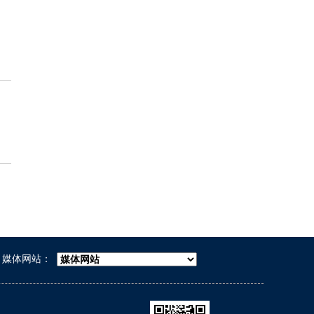
媒体网站：