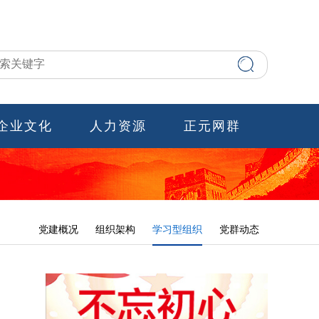
企业文化
人力资源
正元网群
党建概况
组织架构
学习型组织
党群动态