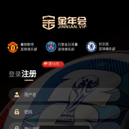
送
18
元
注册
登录